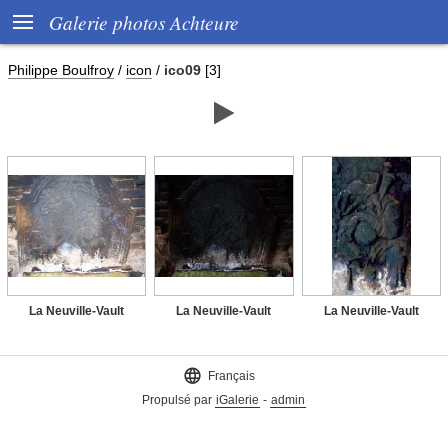

Galerie photos Achteure
Philippe Boulfroy
/
icon
/
ico09
[3]

La Neuville-Vault
La Neuville-Vault
La Neuville-Vault

Français
Propulsé par
iGalerie
-
admin