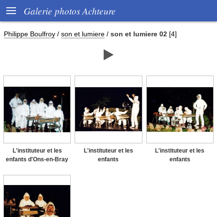

Galerie photos Achteure
Philippe Boulfroy
/
son et lumiere
/
son et lumiere 02
[4]

L'instituteur et les
L'instituteur et les
L'instituteur et les
enfants d'Ons-en-Bray
enfants
enfants