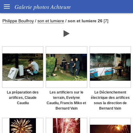

Galerie photos Achteure
Philippe Boulfroy
/
son et lumiere
/
son et lumiere 26
[7]

La préparation des
Les artificiers sur le
Le Déclenchement
artifices, Claude
terrain, Evelyne
électrique des artifices
Caudiu
Caudiu, Francis Miko et
sous la direction de
Bernard Vain
Bernard Vain