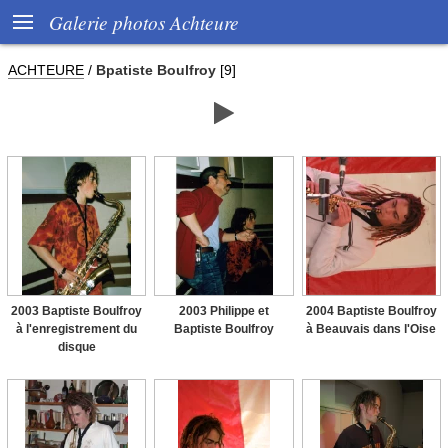

Galerie photos Achteure
ACHTEURE
/
Bpatiste Boulfroy
[9]

2003 Baptiste Boulfroy
2003 Philippe et
2004 Baptiste Boulfroy
à l'enregistrement du
Baptiste Boulfroy
à Beauvais dans l'Oise
disque