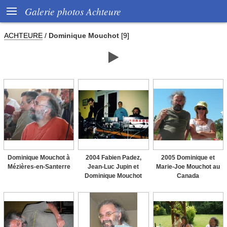

Galerie photos Achteure
ACHTEURE
/
Dominique Mouchot
[9]

Dominique Mouchot à
2004 Fabien Padez,
2005 Dominique et
Mézières-en-Santerre
Jean-Luc Jupin et
Marie-Joe Mouchot au
Dominique Mouchot
Canada