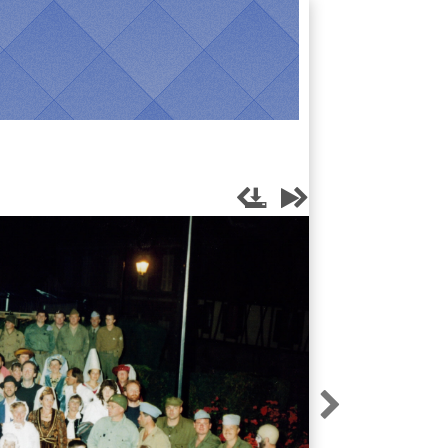




