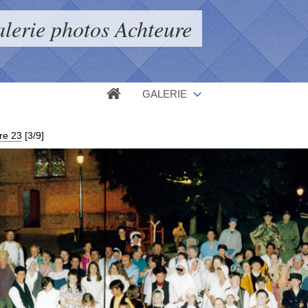
lerie photos Achteure
GALERIE
re 23
[3/9]