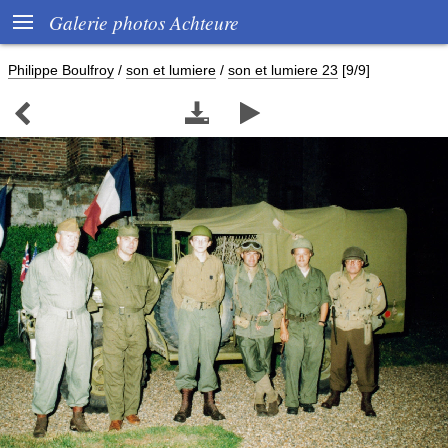

Galerie photos Achteure
Philippe Boulfroy
/
son et lumiere
/
son et lumiere 23
[9/9]


