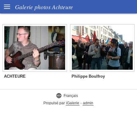

Galerie photos Achteure
ACHTEURE
Philippe Boulfroy

Français
Propulsé par
iGalerie
-
admin